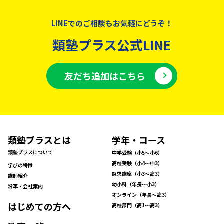
LINEでのご相談もお気軽にどうぞ！
類塾プラス公式LINE
友だち追加はこちら
類塾プラスとは
学年・コース
類塾プラスについて
中学受験（小5〜小6）
高校受験（小4〜中3）
学びの特徴
探求講座（小3〜高3）
講師紹介
幼小科（年長〜小3）
沿革・会社案内
オンライン（年長〜高3）
はじめての方へ
高校部門（高1〜高3）