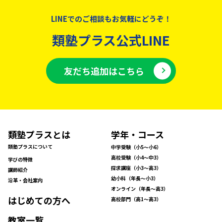
LINEでのご相談もお気軽にどうぞ！
類塾プラス公式LINE
友だち追加はこちら
類塾プラスとは
学年・コース
類塾プラスについて
中学受験（小5〜小6）
高校受験（小4〜中3）
学びの特徴
探求講座（小3〜高3）
講師紹介
幼小科（年長〜小3）
沿革・会社案内
オンライン（年長〜高3）
はじめての方へ
高校部門（高1〜高3）
教室一覧