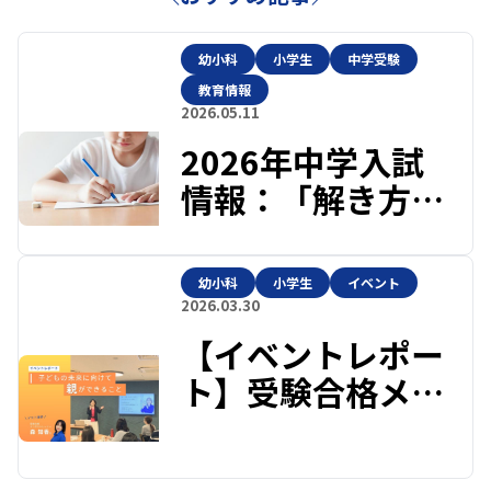
幼小科
小学生
中学受験
教育情報
2026.05.11
2026年中学入試
情報：「解き方」
を覚えるよりも、
大切なこと。
幼小科
小学生
イベント
2026.03.30
【イベントレポー
ト】受験合格メン
タルトレーナー森
様× 類塾プラス