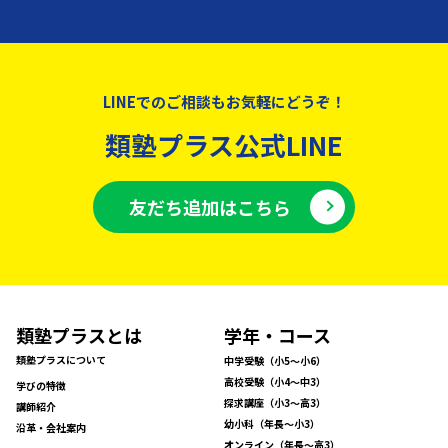
LINEでのご相談もお気軽にどうぞ！
類塾プラス公式LINE
友だち追加はこちら
類塾プラスとは
学年・コース
類塾プラスについて
中学受験（小5〜小6）
高校受験（小4〜中3）
学びの特徴
探求講座（小3〜高3）
講師紹介
幼小科（年長〜小3）
沿革・会社案内
オンライン（年長〜高3）