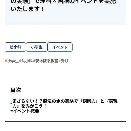
の実験」で理科×国語のイベントを実施
いたします！
幼小科
小学生
イベント
#小学生
#幼小科
#茨木阪急教室
#受験
目次
まざらない！？魔法の水の実験で『観察力』と『表現
力』をみがこう！
イベント概要