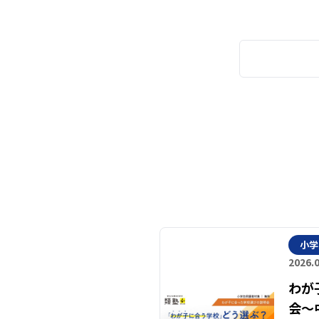
小学
2026.
わが
会～