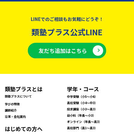
LINEでのご相談もお気軽にどうぞ！
類塾プラス公式LINE
友だち追加はこちら
類塾プラスとは
学年・コース
類塾プラスについて
中学受験（小5〜小6）
高校受験（小4〜中3）
学びの特徴
探求講座（小3〜高3）
講師紹介
幼小科（年長〜小3）
沿革・会社案内
オンライン（年長〜高3）
はじめての方へ
高校部門（高1〜高3）