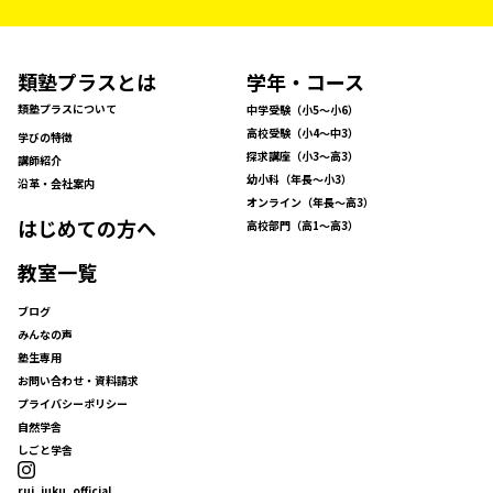
類塾プラスとは
学年・コース
類塾プラスについて
中学受験（小5〜小6）
高校受験（小4〜中3）
学びの特徴
探求講座（小3〜高3）
講師紹介
幼小科（年長〜小3）
沿革・会社案内
オンライン（年長〜高3）
はじめての方へ
高校部門（高1〜高3）
教室一覧
ブログ
みんなの声
塾生専用
お問い合わせ・資料請求
プライバシーポリシー
自然学舎
しごと学舎
rui_juku_official