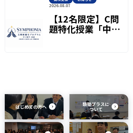
～
2026.08.07
【12名限定】C問
題特化授業「中3
文理候補生プログ
ラム
SYMPHONIA」を
9月開講！
類塾プラスに
はじめての方へ
ついて