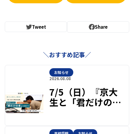
Tweet
Share
＼おすすめ記事／
お知らせ
2026.08.08
7/5（日）『京大
生と「君だけの
本」に出会おう』
～京大生×類塾プ
ラス特別イベント
高校受験
お知らせ