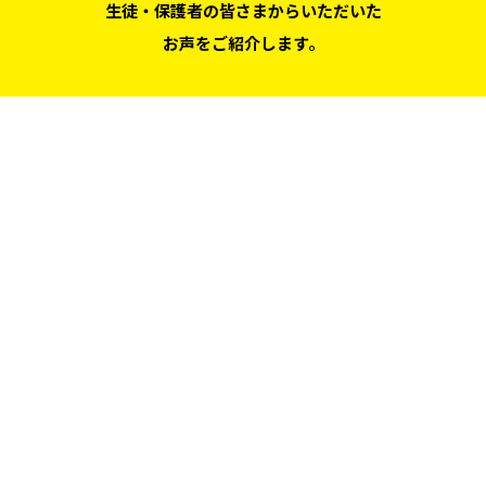
生徒・保護者の皆さまからいただいた
お声をご紹介します。
すべて見る
中学受験
高校受験
幼小科
探求講座
オンライン
高校部門
その他