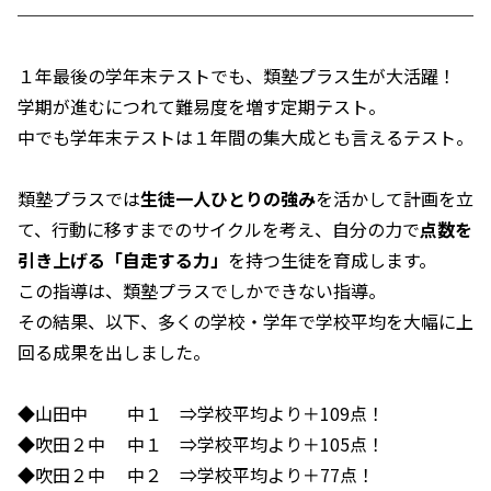
１年最後の学年末テストでも、類塾プラス生が大活躍！
学期が進むにつれて難易度を増す定期テスト。
中でも学年末テストは１年間の集大成とも言えるテスト。
類塾プラスでは
生徒一人ひとりの強み
を活かして計画を立
て、行動に移すまでのサイクルを考え、自分の力で
点数を
引き上げる「自走する力」
を持つ生徒を育成します。
この指導は、類塾プラスでしかできない指導。
その結果、以下、多くの学校・学年で学校平均を大幅に上
回る成果を出しました。
◆山田中 中１ ⇒学校平均より＋109点！
◆吹田２中 中１ ⇒学校平均より＋105点！
◆吹田２中 中２ ⇒学校平均より＋77点！