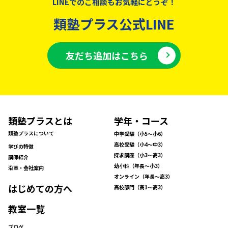
LINEでのご相談もお気軽にどうぞ！
類塾プラス公式LINE
友だち追加はこちら
類塾プラスとは
学年・コース
類塾プラスについて
中学受験（小5〜小6）
高校受験（小4〜中3）
学びの特徴
探求講座（小3〜高3）
講師紹介
幼小科（年長〜小3）
沿革・会社案内
オンライン（年長〜高3）
はじめての方へ
高校部門（高1〜高3）
教室一覧
ブログ