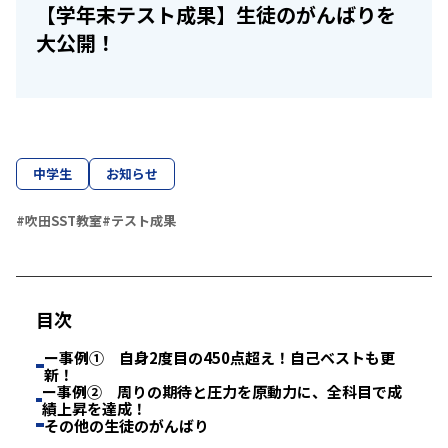
【学年末テスト成果】生徒のがんばりを
大公開！
中学生
お知らせ
#吹田SST教室
#テスト成果
目次
ー事例① 自身2度目の450点超え！自己ベストも更
新！
ー事例② 周りの期待と圧力を原動力に、全科目で成
績上昇を達成！
その他の生徒のがんばり