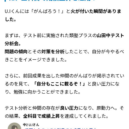
U.Iくんには「がんばろう！」と
火が付いた瞬間がありま
した。
まずは、テスト前に実施された類塾プラスの
山田中テスト
分析会。
問題の傾向
とその
対策を分析
したことで、自分が今やるべ
きことをイメージできました。
さらに、前回成果を出した仲間のがんばりが掲示されてい
るのを見て、
「自分もここに載るぞ！」
と良い圧力にな
り、勉強に向かうことができました。
テスト分析と仲間の存在が
良い圧力
になり、原動力へ。そ
の結果、
全科目で成績上昇
を達成してくれました。