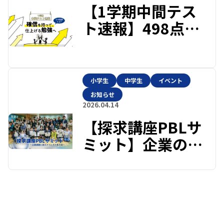
【1学期中間テス
ト速報】498点、
494点・・・、内
申ハイレベル対策
講座 平均464点
小学生
中学生
イベント
お知らせ
2026.04.14
【探求講座PBLサ
ミット】企業の課
題に挑んだ3ヶ月
の集大成。8チー
ムが社会につなが
る学びを発表！